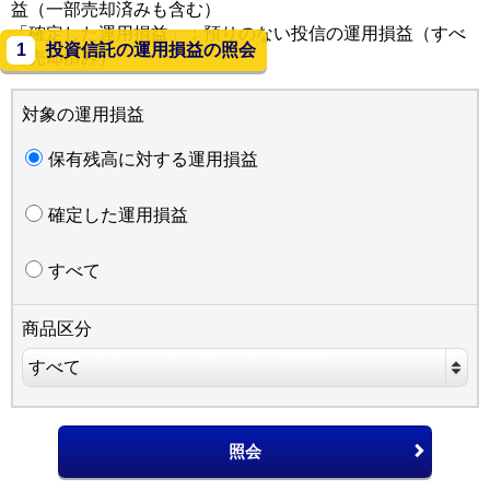
益（一部売却済みも含む）
「確定した運用損益」：預りのない投信の運用損益（すべ
1
投資信託の運用損益の照会
て売却済み）
対象の運用損益
保有残高に対する運用損益
確定した運用損益
すべて
商品区分
すべて
照会