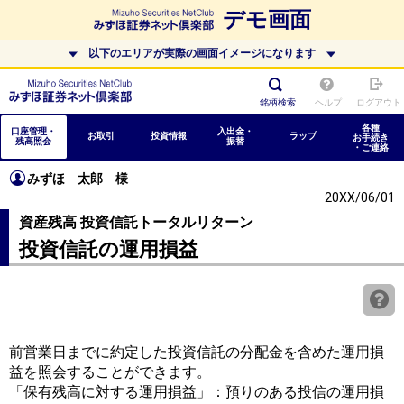
デモ画面
以下のエリアが実際の画面イメージになります
銘柄検索
ヘルプ
ログアウト
各種
口座管理・
入出金・
お取引
投資情報
ラップ
お手続き
残高照会
振替
・ご連絡
みずほ 太郎
様
20XX/06/01
資産残高 投資信託トータルリターン
投資信託の運用損益
前営業日までに約定した投資信託の分配金を含めた運用損
益を照会することができます。
「保有残高に対する運用損益」：預りのある投信の運用損