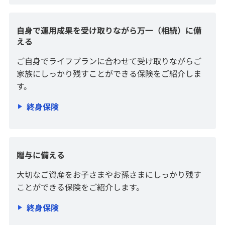
キャンペーン情報
自身で運用成果を受け取りながら万一（相続）に備
える
新規公開株式（IPO）
ご自身でライフプランに合わせて受け取りながらご
公募・売出株式（PO）
家族にしっかり残すことができる保険をご紹介しま
す。
国内株式
終身保険
外国株式
個人向け国債の特徴
贈与に備える
サービス
大切なご資産をお子さまやお孫さまにしっかり残す
ことができる保険をご紹介します。
終身保険
投資情報・セミナー