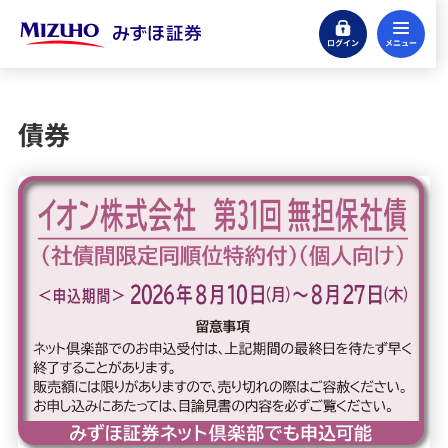
ログイン
メ
キャンペーン情報
取扱商品
債券
株式
投資信託
債券
当社取扱銘柄
個人向け国債の特徴