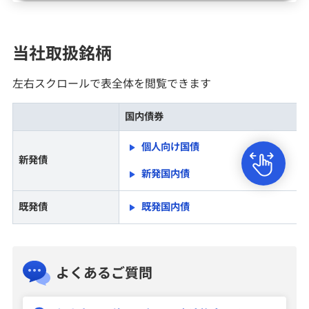
為替スプレッドとみずほ証券適用為替レート
当社取扱銘柄
ファンドラップ
左右スクロールで表全体を閲覧できます
NISA
国内債券
個人向け国債
保険・年金保険
新発債
新発国内債
既発債
既発国内債
キャンペーン情報
新規公開株式（IPO）
よくあるご質問
公募・売出株式（PO）
国内株式