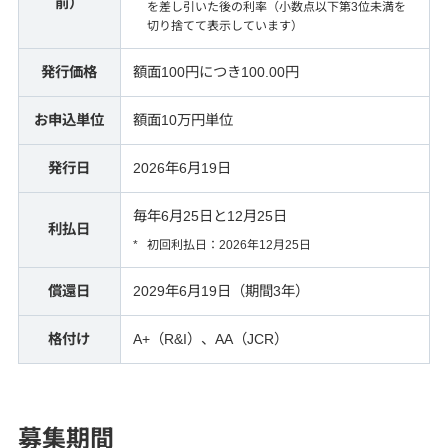
前）
を差し引いた後の利率（小数点以下第3位未満を
切り捨てて表示しています）
サービス
発行価格
額面100円につき100.00円
投資情報・セミナー
お申込単位
額面10万円単位
発行日
2026年6月19日
お問い合わせ・お手続き
毎年6月25日と12月25日
利払日
*
初回利払日：2026年12月25日
店舗案内
償還日
2029年6月19日（期間3年）
セキュリティ
格付け
A+（R&I）、AA（JCR）
ご利用ガイド
募集期間