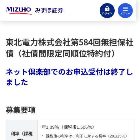
ログイン
メ
口座開設
東北電力株式会社第584回無担保社
ネット倶楽部ログイン
債（社債間限定同順位特約付）
リスク・手数料等
ネット倶楽部でのお申込受付は終了し
ました
はじめてのお客さまへ
募集要項
キャンペーン情報
年1.89％（課税後1.506％）
取扱商品
利率（課税
*
課税後の利率は、利子に対する税率（20.315％）